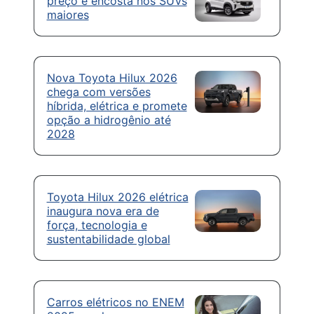
preço e encosta nos SUVs
maiores
Nova Toyota Hilux 2026
chega com versões
híbrida, elétrica e promete
opção a hidrogênio até
2028
Toyota Hilux 2026 elétrica
inaugura nova era de
força, tecnologia e
sustentabilidade global
Carros elétricos no ENEM