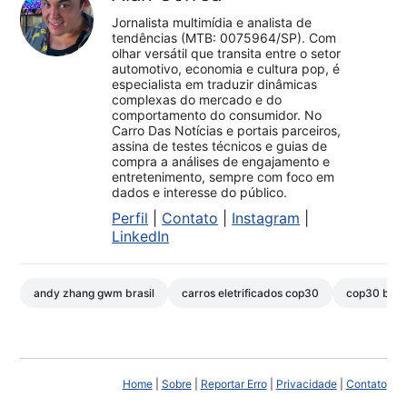
Jornalista multimídia e analista de
tendências (MTB: 0075964/SP). Com
olhar versátil que transita entre o setor
automotivo, economia e cultura pop, é
especialista em traduzir dinâmicas
complexas do mercado e do
comportamento do consumidor. No
Carro Das Notícias e portais parceiros,
assina de testes técnicos e guias de
compra a análises de engajamento e
entretenimento, sempre com foco em
dados e interesse do público.
Perfil
|
Contato
|
Instagram
|
LinkedIn
andy zhang gwm brasil
carros eletrificados cop30
cop30 bel
Home
|
Sobre
|
Reportar Erro
|
Privacidade
|
Contato