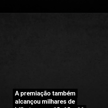
A premiação também
A premiação também
alcançou milhares de
alcançou milhares de