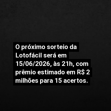
O próximo sorteio da
O próximo sorteio da
Lotofácil será em
Lotofácil será em
15/06/2026, às 21h, com
15/06/2026, às 21h, com
prêmio estimado em R$ 2
prêmio estimado em R$ 2
milhões para 15 acertos.
milhões para 15 acertos.