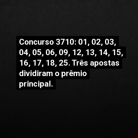
Concurso 3710: 01, 02, 03,
Concurso 3710: 01, 02, 03,
04, 05, 06, 09, 12, 13, 14, 15,
04, 05, 06, 09, 12, 13, 14, 15,
16, 17, 18, 25. Três apostas
16, 17, 18, 25. Três apostas
dividiram o prêmio
dividiram o prêmio
principal.
principal.