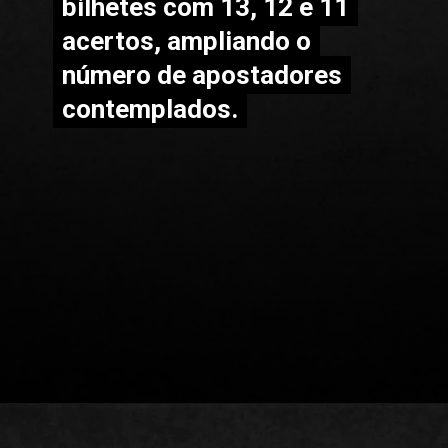
bilhetes com 13, 12 e 11
bilhetes com 13, 12 e 11
acertos, ampliando o
acertos, ampliando o
número de apostadores
número de apostadores
contemplados.
contemplados.