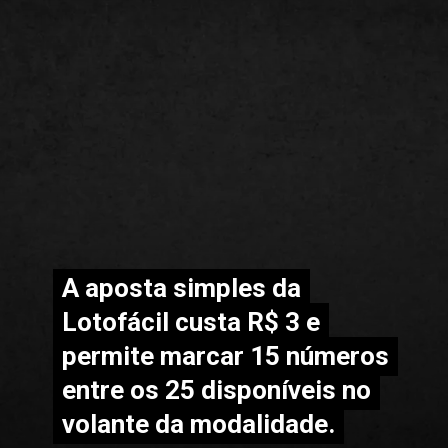
A aposta simples da
A aposta simples da
Lotofácil custa R$ 3 e
Lotofácil custa R$ 3 e
permite marcar 15 números
permite marcar 15 números
entre os 25 disponíveis no
entre os 25 disponíveis no
volante da modalidade.
volante da modalidade.