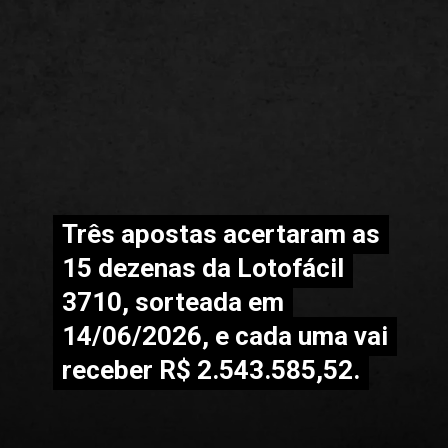
Três apostas acertaram as
Três apostas acertaram as
15 dezenas da Lotofácil
15 dezenas da Lotofácil
3710, sorteada em
3710, sorteada em
14/06/2026, e cada uma vai
14/06/2026, e cada uma vai
receber R$ 2.543.585,52.
receber R$ 2.543.585,52.