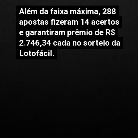
Além da faixa máxima, 288
Além da faixa máxima, 288
apostas fizeram 14 acertos
apostas fizeram 14 acertos
e garantiram prêmio de R$
e garantiram prêmio de R$
2.746,34 cada no sorteio da
2.746,34 cada no sorteio da
Lotofácil.
Lotofácil.