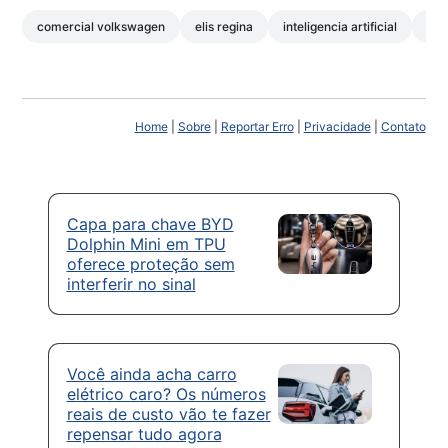
comercial volkswagen
elis regina
inteligencia artificial
kom
Home
|
Sobre
|
Reportar Erro
|
Privacidade
|
Contato
Capa para chave BYD
Dolphin Mini em TPU
oferece proteção sem
interferir no sinal
Você ainda acha carro
elétrico caro? Os números
reais de custo vão te fazer
repensar tudo agora