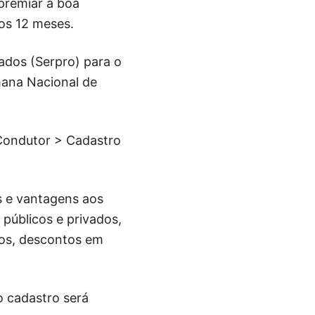
premiar a boa
os 12 meses.
ados (Serpro) para o
mana Nacional de
 Condutor > Cadastro
s e vantagens aos
 públicos e privados,
ros, descontos em
o cadastro será