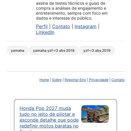
assina de testes técnicos e guias de
compra a análises de engajamento e
entretenimento, sempre com foco em
dados e interesse do público.
Perfil
|
Contato
|
Instagram
|
LinkedIn
yamaha
yamaha yzf-r3 abs 2019
yzf-r3 abs 2019
Home
|
Sobre
|
Reportar Erro
|
Privacidade
|
Contato
Honda Pop 2027 muda
tudo no jeito de pilotar e
esconde detalhe que pode
redefinir motos baratas no