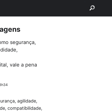
buscar
tagens
como segurança,
odidade,
tal, vale a pena
3h34
rança, agilidade,
de, compatibilidade,