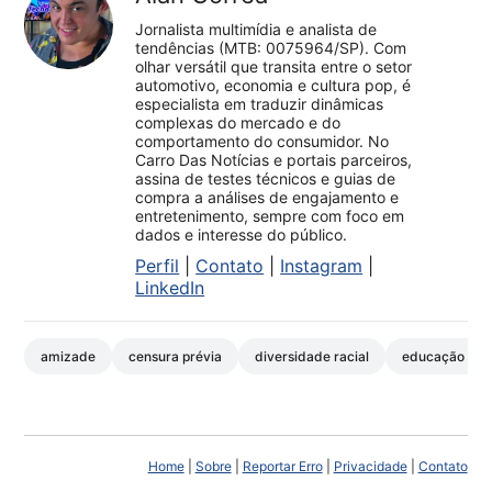
Jornalista multimídia e analista de
tendências (MTB: 0075964/SP). Com
olhar versátil que transita entre o setor
automotivo, economia e cultura pop, é
especialista em traduzir dinâmicas
complexas do mercado e do
comportamento do consumidor. No
Carro Das Notícias e portais parceiros,
assina de testes técnicos e guias de
compra a análises de engajamento e
entretenimento, sempre com foco em
dados e interesse do público.
Perfil
|
Contato
|
Instagram
|
LinkedIn
amizade
censura prévia
diversidade racial
educação infan
Home
|
Sobre
|
Reportar Erro
|
Privacidade
|
Contato