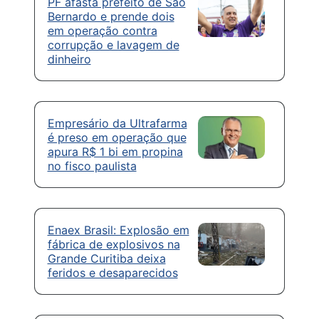
PF afasta prefeito de São
Bernardo e prende dois
em operação contra
corrupção e lavagem de
dinheiro
Empresário da Ultrafarma
é preso em operação que
apura R$ 1 bi em propina
no fisco paulista
Enaex Brasil: Explosão em
fábrica de explosivos na
Grande Curitiba deixa
feridos e desaparecidos