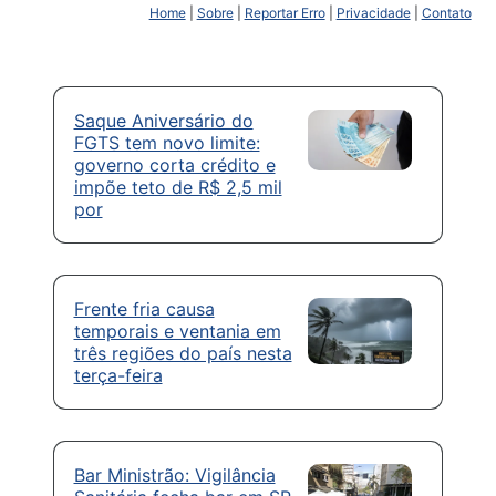
Home
|
Sobre
|
Reportar Erro
|
Privacidade
|
Contato
Saque Aniversário do
FGTS tem novo limite:
governo corta crédito e
impõe teto de R$ 2,5 mil
por
Frente fria causa
temporais e ventania em
três regiões do país nesta
terça-feira
Bar Ministrão: Vigilância