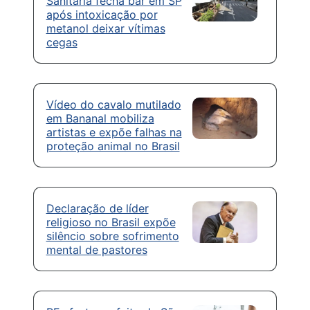
Sanitária fecha bar em SP
após intoxicação por
metanol deixar vítimas
cegas
Vídeo do cavalo mutilado
em Bananal mobiliza
artistas e expõe falhas na
proteção animal no Brasil
Declaração de líder
religioso no Brasil expõe
silêncio sobre sofrimento
mental de pastores