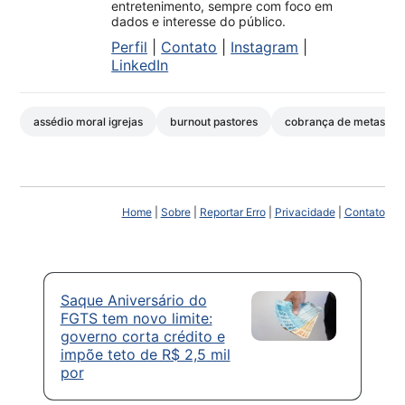
entretenimento, sempre com foco em
dados e interesse do público.
Perfil
|
Contato
|
Instagram
|
LinkedIn
assédio moral igrejas
burnout pastores
cobrança de metas reli
Home
|
Sobre
|
Reportar Erro
|
Privacidade
|
Contato
Saque Aniversário do
FGTS tem novo limite:
governo corta crédito e
impõe teto de R$ 2,5 mil
por