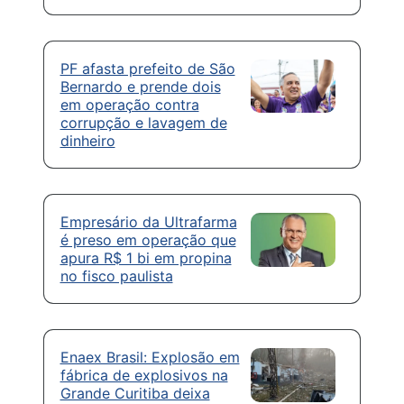
PF afasta prefeito de São
Bernardo e prende dois
em operação contra
corrupção e lavagem de
dinheiro
Empresário da Ultrafarma
é preso em operação que
apura R$ 1 bi em propina
no fisco paulista
Enaex Brasil: Explosão em
fábrica de explosivos na
Grande Curitiba deixa