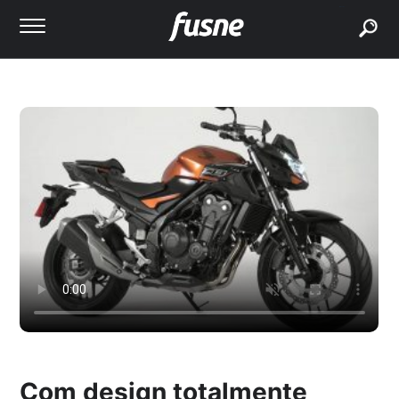
buscar
Com design totalmente