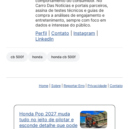
comportamento do consumidor. No
Carro Das Notícias e portais parceiros,
assina de testes técnicos e guias de
compra a análises de engajamento e
entretenimento, sempre com foco em
dados e interesse do público.
Perfil
|
Contato
|
Instagram
|
LinkedIn
cb 500f
honda
honda cb 500f
Home
|
Sobre
|
Reportar Erro
|
Privacidade
|
Contato
Honda Pop 2027 muda
tudo no jeito de pilotar e
esconde detalhe que pode