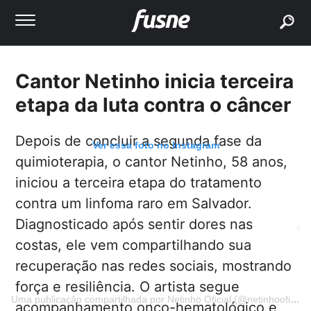
buscar
Cantor Netinho inicia terceira
etapa da luta contra o câncer
Depois de concluir a segunda fase da
Ver essa foto no Instagram
quimioterapia, o cantor Netinho, 58 anos,
iniciou a terceira etapa do tratamento
contra um linfoma raro em Salvador.
Diagnosticado após sentir dores nas
costas, ele vem compartilhando sua
recuperação nas redes sociais, mostrando
força e resiliência. O artista segue
Uma publicação compartilhada por Netinho Oficial (@netinhooficialbrasileiro)
acompanhamento onco-hematológico e