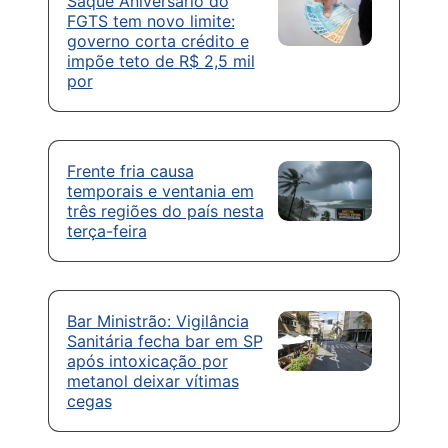
Saque Aniversário do
FGTS tem novo limite:
governo corta crédito e
impõe teto de R$ 2,5 mil
por
Frente fria causa
temporais e ventania em
três regiões do país nesta
terça-feira
Bar Ministrão: Vigilância
Sanitária fecha bar em SP
após intoxicação por
metanol deixar vítimas
cegas