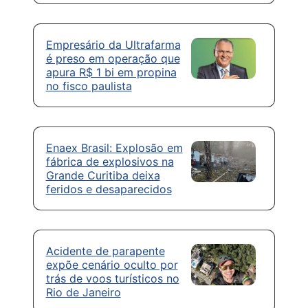
Empresário da Ultrafarma
é preso em operação que
apura R$ 1 bi em propina
no fisco paulista
Enaex Brasil: Explosão em
fábrica de explosivos na
Grande Curitiba deixa
feridos e desaparecidos
Acidente de parapente
expõe cenário oculto por
trás de voos turísticos no
Rio de Janeiro