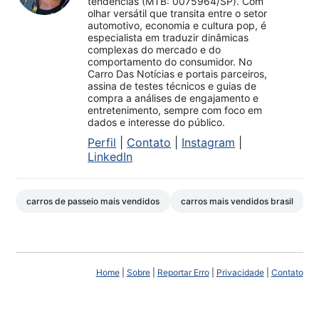
tendências (MTB: 0075964/SP). Com
olhar versátil que transita entre o setor
automotivo, economia e cultura pop, é
especialista em traduzir dinâmicas
complexas do mercado e do
comportamento do consumidor. No
Carro Das Notícias e portais parceiros,
assina de testes técnicos e guias de
compra a análises de engajamento e
entretenimento, sempre com foco em
dados e interesse do público.
Perfil
|
Contato
|
Instagram
|
LinkedIn
carros de passeio mais vendidos
carros mais vendidos brasil
Home
|
Sobre
|
Reportar Erro
|
Privacidade
|
Contato