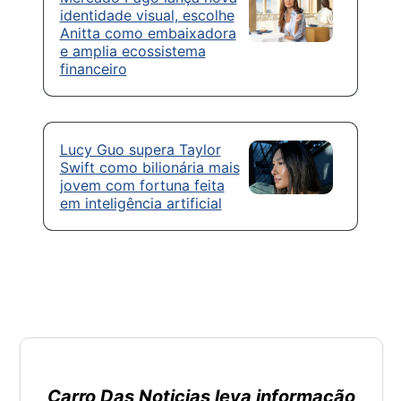
identidade visual, escolhe
Anitta como embaixadora
e amplia ecossistema
financeiro
Lucy Guo supera Taylor
Swift como bilionária mais
jovem com fortuna feita
em inteligência artificial
Carro Das Noticias leva informação