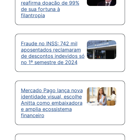
reafirma doação de 99%
de sua fortuna à
filantropia
Fraude no INSS: 742 mil
aposentados reclamaram
de descontos indevidos só
no 1º semestre de 2024
Mercado Pago lança nova
identidade visual, escolhe
Anitta como embaixadora
e amplia ecossistema
financeiro