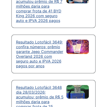
acumulou prêmio de R$ 7
milhões daria para
comprar frota de 41 BYD
King 2026 com seguro
auto e IPVA 2026 pagos
Resultado Lotofácil 3649:
confira números; prêmio
garante Jeep Commander
Overland 2026 com
seguro auto e IPVA 2026
pagos por anos
Resultado Lotofácil 3648
dia 28/03/2026:
acumulou; prêmio de R$ 5
milhões daria para
comprar frota de 25