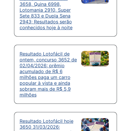
3658, Quina 6998,
Lotomania 2910, Super
Sete 833 e Dupla Sena
2943; Resultados serão
conhecidos hoje à noite
Resultado Lotofácil de
ontem, concurso 3652 de
02/04/2026: prêmio
acumulado de R$ 6
milhões paga um carro
popular à vista e ainda
sobram mais de R$ 5,9
milhões
Resultado Lotofácil hoje
3650 31/03/2026: