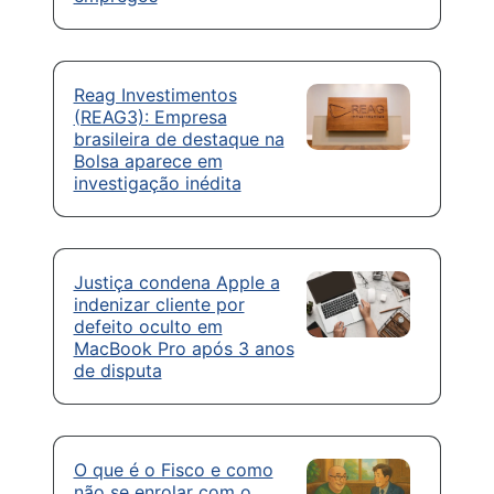
Reag Investimentos
(REAG3): Empresa
brasileira de destaque na
Bolsa aparece em
investigação inédita
Justiça condena Apple a
indenizar cliente por
defeito oculto em
MacBook Pro após 3 anos
de disputa
O que é o Fisco e como
não se enrolar com o