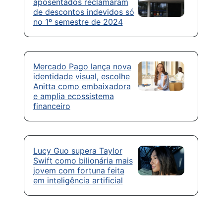
aposentados reclamaram
de descontos indevidos só
no 1º semestre de 2024
Mercado Pago lança nova
identidade visual, escolhe
Anitta como embaixadora
e amplia ecossistema
financeiro
Lucy Guo supera Taylor
Swift como bilionária mais
jovem com fortuna feita
em inteligência artificial