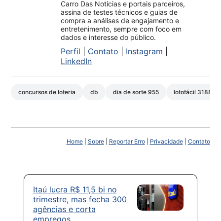
Carro Das Notícias e portais parceiros,
assina de testes técnicos e guias de
compra a análises de engajamento e
entretenimento, sempre com foco em
dados e interesse do público.
Perfil
|
Contato
|
Instagram
|
LinkedIn
concursos de loteria
db
dia de sorte 955
lotofácil 3188
Home
|
Sobre
|
Reportar Erro
|
Privacidade
|
Contato
Itaú lucra R$ 11,5 bi no
trimestre, mas fecha 300
agências e corta
empregos