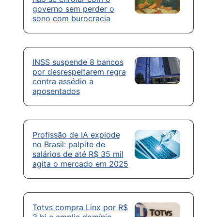
governo sem perder o
sono com burocracia
INSS suspende 8 bancos
por desrespeitarem regra
contra assédio a
aposentados
Profissão de IA explode
no Brasil: palpite de
salários de até R$ 35 mil
agita o mercado em 2025
Totvs compra Linx por R$
3 bi e amplia domínio