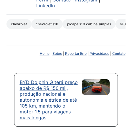
LinkedIn
chevrolet
chevrolet s10
picape s10 cabine simples
s10
Home
|
Sobre
|
Reportar Erro
|
Privacidade
|
Contato
BYD Dolphin G terá preço
abaixo de R$ 150 mil,
produção nacional e
autonomia elétrica de até
105 km, mantendo o
motor 1.5 para viagens
mais longas