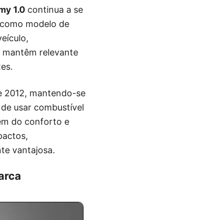
my 1.0
continua a se
l como modelo de
eículo,
o mantêm relevante
es.
de 2012, mantendo-se
 de usar combustível
lém do conforto e
pactos,
te vantajosa.
arca