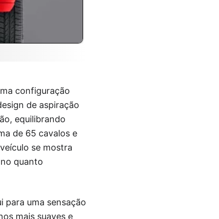
 uma configuração
esign de aspiração
ão, equilibrando
ma de 65 cavalos e
 veículo se mostra
ano quanto
bui para uma sensação
nos mais suaves e