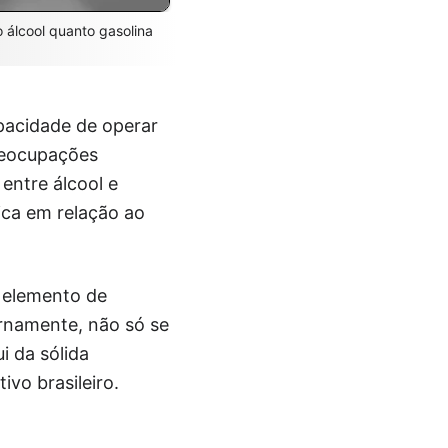
o álcool quanto gasolina
pacidade de operar
preocupações
entre álcool e
ica em relação ao
m elemento de
ernamente, não só se
i da sólida
vo brasileiro.