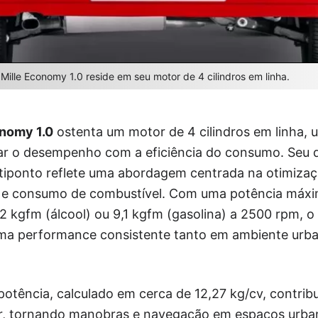
Mille Economy 1.0 reside em seu motor de 4 cilindros em linha.
onomy 1.0
ostenta um motor de 4 cilindros em linha,
r o desempenho com a eficiência do consumo. Seu d
ltiponto reflete uma abordagem centrada na otimizaç
 e consumo de combustível. Com uma potência máxi
 kgfm (álcool) ou 9,1 kgfm (gasolina) a 2500 rpm, o
ma performance consistente tanto em ambiente urb
potência, calculado em cerca de 12,27 kg/cv, contri
igir, tornando manobras e navegação em espaços urba