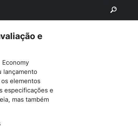
buscar
avaliação e
le Economy
u lançamento
a os elementos
s especificações e
reia, mas também
5