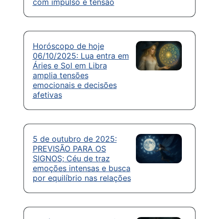
com impulso e tensão
Horóscopo de hoje
06/10/2025: Lua entra em
Áries e Sol em Libra
amplia tensões
emocionais e decisões
afetivas
5 de outubro de 2025:
PREVISÃO PARA OS
SIGNOS; Céu de traz
emoções intensas e busca
por equilíbrio nas relações