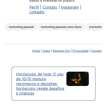
dados e interesse do público.
Perfil
|
Contato
|
Instagram
|
LinkedIn
marketing pessoal
marketing pessoal como fazer
marketing pe
Home
|
Sobre
|
Reportar Erro
|
Privacidade
|
Contato
Horóscopo de hoje: O céu
de 10/10 mistura
recomeços e decisões:
horóscopo revela desafios
e chances