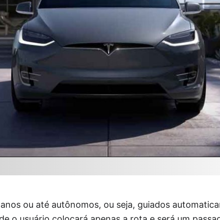
nos ou até autônomos, ou seja, guiados automatica
de o usuário colocará apenas a rota e será um passag