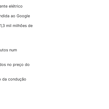
nte elétrico
endida ao Google
,3 mil milhões de
nutos num
ídos no preço do
so da condução