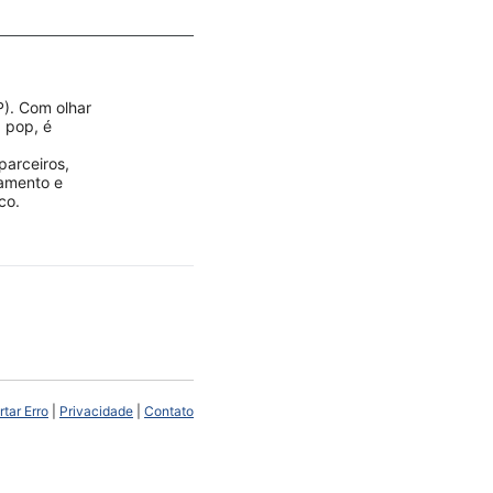
P). Com olhar
a pop, é
parceiros,
jamento e
co.
tar Erro
|
Privacidade
|
Contato