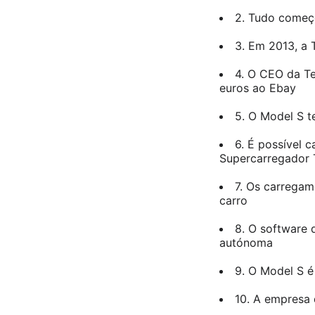
2. Tudo começo
3. Em 2013, a 
4. O CEO da Te
euros ao Ebay
5. O Model S 
6. É possível 
Supercarregador 
7. Os carregam
carro
8. O software 
autónoma
9. O Model S é
10. A empresa 