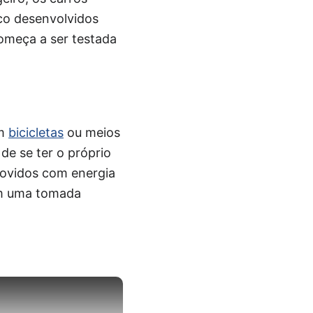
uco desenvolvidos
omeça a ser testada
am
bicicletas
ou meios
de se ter o próprio
 movidos com energia
 em uma tomada