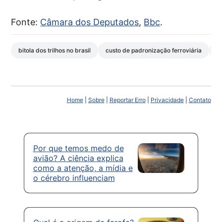
Fonte:
Câmara dos Deputados
,
Bbc
.
bitola dos trilhos no brasil
custo de padronização ferroviária
e
Home
|
Sobre
|
Reportar Erro
|
Privacidade
|
Contato
Por que temos medo de
avião? A ciência explica
como a atenção, a mídia e
o cérebro influenciam