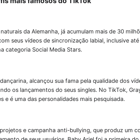
fis mais famosos do TikTok
 naturais da Alemanha, já acumulam mais de 30 milhõ
om seus vídeos de sincronização labial, inclusive a
 categoria Social Media Stars.
e dançarina, alcançou sua fama pela qualidade dos ví
ando os lançamentos do seus singles. No TikTok, Gra
es e é uma das personalidades mais pesquisada.
projetos e campanha anti-bullying, que produz um co
mento de seus usuários. Baby Ariel foi a primeira do 