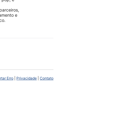
parceiros,
jamento e
co.
tar Erro
|
Privacidade
|
Contato