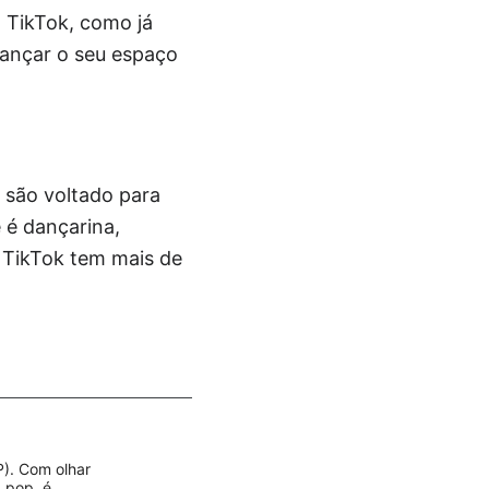
 TikTok, como já
cançar o seu espaço
 são voltado para
é dançarina,
l TikTok tem mais de
P). Com olhar
a pop, é