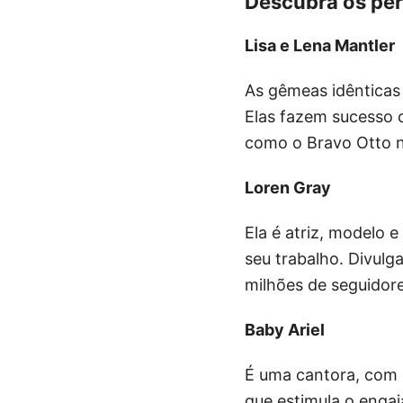
Descubra os per
Lisa e Lena Mantler
As gêmeas idênticas
Elas fazem sucesso c
como o Bravo Otto na
Loren Gray
Ela é atriz, modelo 
seu trabalho. Divulg
milhões de seguidor
Baby Ariel
É uma cantora, com 
que estimula o engaja