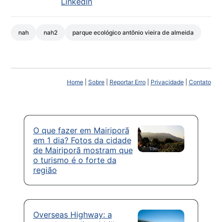
LinkedIn
nah
nah2
parque ecológico antônio vieira de almeida
Home
|
Sobre
|
Reportar Erro
|
Privacidade
|
Contato
O que fazer em Mairiporã
em 1 dia? Fotos da cidade
de Mairiporã mostram que
o turismo é o forte da
região
Overseas Highway: a