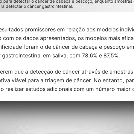
ão para detectar o câncer de cabeça e pescoço, enquanto amostras d
ra detectar o câncer gastrointestinal.
resultados promissores em relação aos modelos indiv
o com os dados apresentados, os modelos mais efic
cificidade foram o de câncer de cabeça e pescoço e
 gastrointestinal em saliva, com 78,6% e 87,5%.
gerem que a detecção de câncer através de amostras 
tiva viável para a triagem de câncer. No entanto, pa
io realizar estudos adicionais com um número maior d