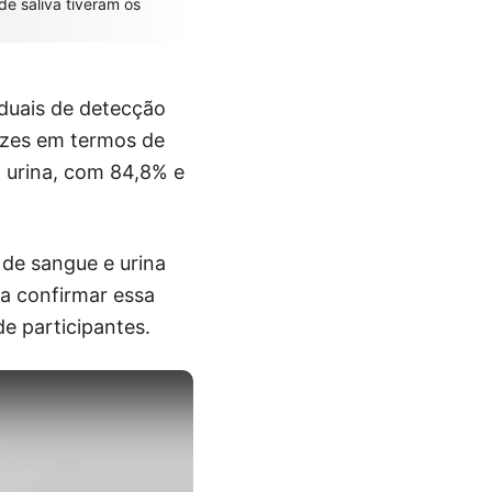
e saliva tiveram os
iduais de detecção
azes em termos de
m urina, com 84,8% e
de sangue e urina
ra confirmar essa
e participantes.