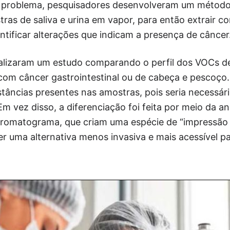
e problema, pesquisadores desenvolveram um método
ras de saliva e urina em vapor, para então extrair 
entificar alterações que indicam a presença de câncer
alizaram um estudo comparando o perfil dos VOCs d
com câncer gastrointestinal ou de cabeça e pescoço.
stâncias presentes nas amostras, pois seria necessá
Em vez disso, a diferenciação foi feita por meio da an
cromatograma, que criam uma espécie de “impressão d
 uma alternativa menos invasiva e mais acessível pa