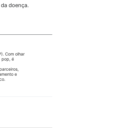
 da doença.
P). Com olhar
a pop, é
parceiros,
jamento e
co.