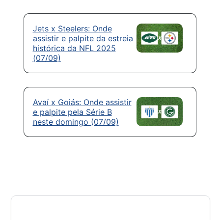
Jets x Steelers: Onde
assistir e palpite da estreia
histórica da NFL 2025
(07/09)
Avaí x Goiás: Onde assistir
e palpite pela Série B
neste domingo (07/09)