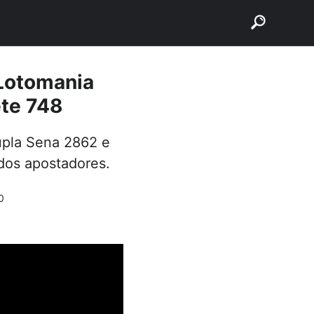
buscar
 Lotomania
ete 748
Dupla Sena 2862 e
dos apostadores.
0