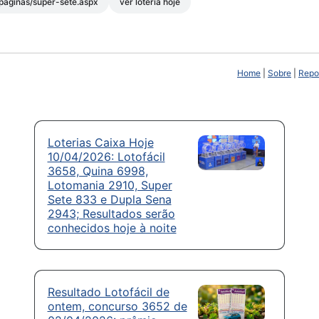
r/paginas/super-sete.aspx
ver loteria hoje
Home
|
Sobre
|
Repor
Loterias Caixa Hoje
10/04/2026: Lotofácil
3658, Quina 6998,
Lotomania 2910, Super
Sete 833 e Dupla Sena
2943; Resultados serão
conhecidos hoje à noite
Resultado Lotofácil de
ontem, concurso 3652 de