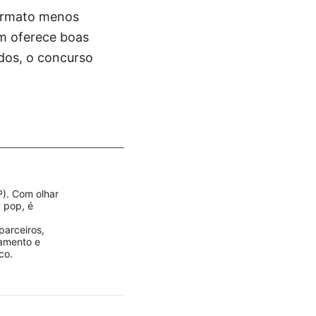
formato menos
ém oferece boas
idos, o concurso
P). Com olhar
a pop, é
parceiros,
jamento e
co.