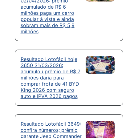
02/04/2026: prêmio
acumulado de R$ 6
milhões paga um carro
popular à vista e ainda
sobram mais de R$ 5,9
milhões
Resultado Lotofácil hoje
3650 31/03/2026:
acumulou prêmio de R$ 7
milhões daria para
comprar frota de 41 BYD
King 2026 com seguro
auto e IPVA 2026 pagos
Resultado Lotofácil 3649:
confira números; prêmio
garante Jeep Commander