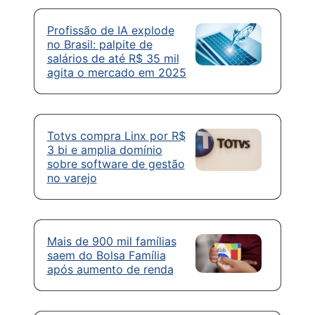
Profissão de IA explode
no Brasil: palpite de
salários de até R$ 35 mil
agita o mercado em 2025
Totvs compra Linx por R$
3 bi e amplia domínio
sobre software de gestão
no varejo
Mais de 900 mil famílias
saem do Bolsa Família
após aumento de renda