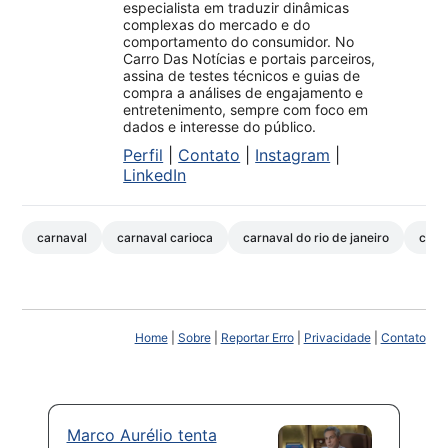
especialista em traduzir dinâmicas
complexas do mercado e do
comportamento do consumidor. No
Carro Das Notícias e portais parceiros,
assina de testes técnicos e guias de
compra a análises de engajamento e
entretenimento, sempre com foco em
dados e interesse do público.
Perfil
|
Contato
|
Instagram
|
LinkedIn
carnaval
carnaval carioca
carnaval do rio de janeiro
carn
Home
|
Sobre
|
Reportar Erro
|
Privacidade
|
Contato
Marco Aurélio tenta