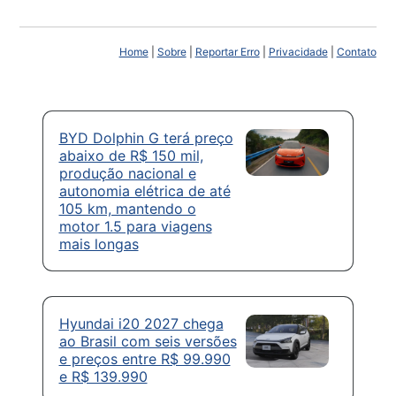
Home
|
Sobre
|
Reportar Erro
|
Privacidade
|
Contato
BYD Dolphin G terá preço
abaixo de R$ 150 mil,
produção nacional e
autonomia elétrica de até
105 km, mantendo o
motor 1.5 para viagens
mais longas
Hyundai i20 2027 chega
ao Brasil com seis versões
e preços entre R$ 99.990
e R$ 139.990