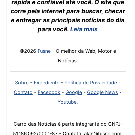
rápida e confiável até você. O site que
corre pela internet para buscar, checar
e entregar as principais notícias do dia
para você.
Leia mais
©2026
Fusne
- O melhor da Web, Motor e
Notícias.
Sobre
-
Expediente
-
Política de Privacidade
-
Contato
-
Facebook
-
Google
-
Google News
-
Youtube
.
Carro das Notícias é parte integrante do CNPJ:
51.186.092/0001-87 - Contato: alan@fusne.com.