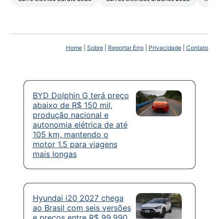
Home
|
Sobre
|
Reportar Erro
|
Privacidade
|
Contato
BYD Dolphin G terá preço
abaixo de R$ 150 mil,
produção nacional e
autonomia elétrica de até
105 km, mantendo o
motor 1.5 para viagens
mais longas
Hyundai i20 2027 chega
ao Brasil com seis versões
e preços entre R$ 99.990