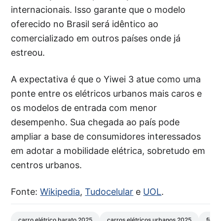
internacionais. Isso garante que o modelo
oferecido no Brasil será idêntico ao
comercializado em outros países onde já
estreou.
A expectativa é que o Yiwei 3 atue como uma
ponte entre os elétricos urbanos mais caros e
os modelos de entrada com menor
desempenho. Sua chegada ao país pode
ampliar a base de consumidores interessados
em adotar a mobilidade elétrica, sobretudo em
centros urbanos.
Fonte:
Wikipedia
,
Tudocelular
e
UOL
.
carro elétrico barato 2025
carros elétricos urbanos 2025
ficha