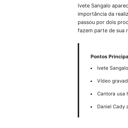
Ivete Sangalo apare
importância da reali
passou por dois pro
fazem parte de sua 
Pontos Principa
Ivete Sangalo
Vídeo gravad
Cantora usa h
Daniel Cady 