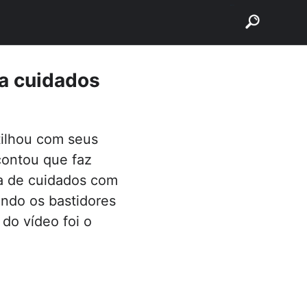
buscar
ça cuidados
tilhou com seus
contou que faz
na de cuidados com
ando os bastidores
do vídeo foi o