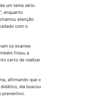
de um tema sério.
r”, enquanto
o chamou atenção
 cuidado com o
ionam os exames
também frisou a
to certo de realizar
ema, afirmando que o
didático, ela buscou
 preventivo.