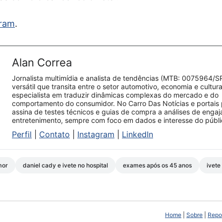
gram
.
Alan Correa
Jornalista multimídia e analista de tendências (MTB: 0075964/S
versátil que transita entre o setor automotivo, economia e cultur
especialista em traduzir dinâmicas complexas do mercado e do
comportamento do consumidor. No Carro Das Notícias e portais 
assina de testes técnicos e guias de compra a análises de enga
entretenimento, sempre com foco em dados e interesse do públi
Perfil
|
Contato
|
Instagram
|
LinkedIn
mor
daniel cady e ivete no hospital
exames após os 45 anos
ivete
Home
|
Sobre
|
Repor