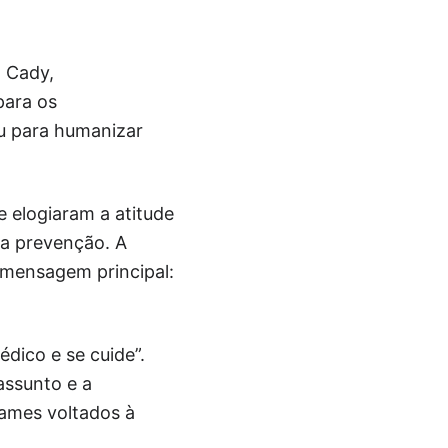
l Cady,
para os
iu para humanizar
ue elogiaram a atitude
da prevenção. A
 mensagem principal:
édico e se cuide”.
assunto e a
ames voltados à