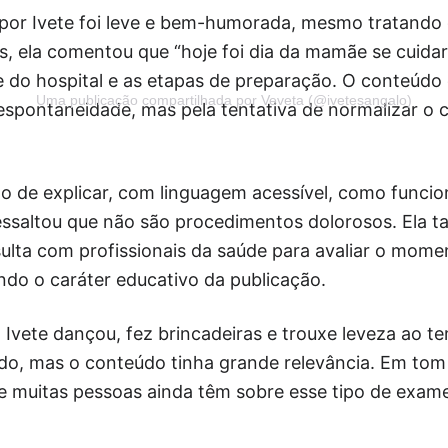
or Ivete foi leve e bem-humorada, mesmo tratando 
s, ela comentou que “hoje foi dia da mamãe se cuida
 do hospital e as etapas de preparação. O conteúd
Uma publicação compartilhada por Veveta (@ivetesangalo)
espontaneidade, mas pela tentativa de normalizar o
ão de explicar, com linguagem acessível, como func
ressaltou que não são procedimentos dolorosos. Ela 
lta com profissionais da saúde para avaliar o momen
ndo o caráter educativo da publicação.
Ivete dançou, fez brincadeiras e trouxe leveza ao t
do, mas o conteúdo tinha grande relevância. Em tom 
e muitas pessoas ainda têm sobre esse tipo de exame