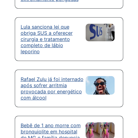
Lula sanciona lei que
obriga SUS a oferecer
cirurgia e tratamento
completo de lábio
leporino
Rafael Zulu já foi internado
após sofrer arritmia
provocada por energético
com álcool
Bebê de 1 ano morre com
bronquiolite em hospital
de MG e família denuncia