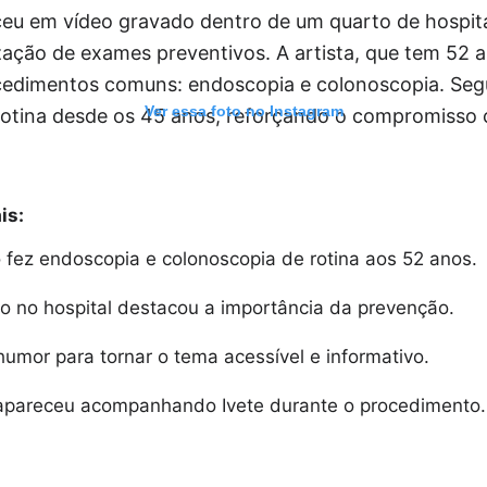
ceu em vídeo gravado dentro de um quarto de hospita
zação de exames preventivos. A artista, que tem 52 
cedimentos comuns: endoscopia e colonoscopia. Seg
Ver essa foto no Instagram
rotina desde os 45 anos, reforçando o compromisso 
is:
 fez endoscopia e colonoscopia de rotina aos 52 anos.
o no hospital destacou a importância da prevenção.
umor para tornar o tema acessível e informativo.
apareceu acompanhando Ivete durante o procedimento.