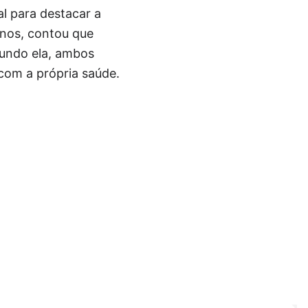
l para destacar a
anos, contou que
undo ela, ambos
com a própria saúde.