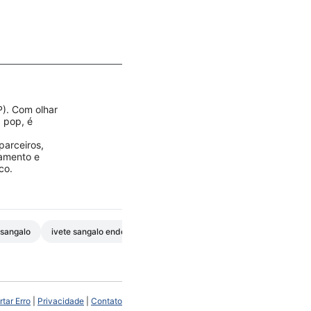
P). Com olhar
a pop, é
parceiros,
jamento e
co.
 sangalo
ivete sangalo endoscopia e colonoscopia
ivete sangalo exame
tar Erro
|
Privacidade
|
Contato