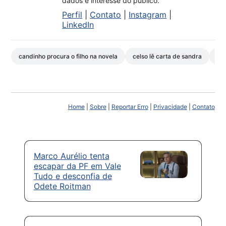
dados e interesse do público.
Perfil
|
Contato
|
Instagram
|
LinkedIn
candinho procura o filho na novela
celso lê carta de sandra
dit
Home
|
Sobre
|
Reportar Erro
|
Privacidade
|
Contato
Marco Aurélio tenta
escapar da PF em Vale
Tudo e desconfia de
Odete Roitman