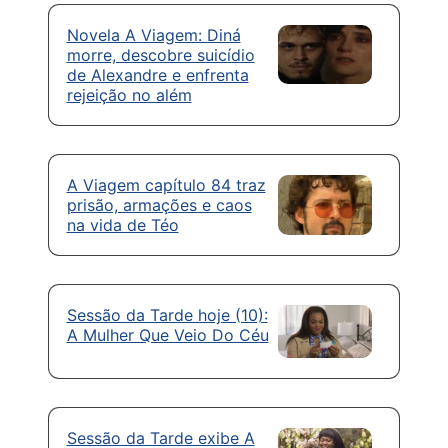
Novela A Viagem: Diná
morre, descobre suicídio
de Alexandre e enfrenta
rejeição no além
A Viagem capítulo 84 traz
prisão, armações e caos
na vida de Téo
Sessão da Tarde hoje (10):
A Mulher Que Veio Do Céu
Sessão da Tarde exibe A