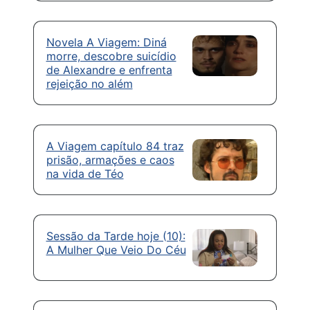
Novela A Viagem: Diná
morre, descobre suicídio
de Alexandre e enfrenta
rejeição no além
A Viagem capítulo 84 traz
prisão, armações e caos
na vida de Téo
Sessão da Tarde hoje (10):
A Mulher Que Veio Do Céu