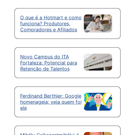
O que é a Hotmart e como
funciona? Produtores,
Compradores e Afiliados
Novo Campus do ITA
Fortaleza: Potencial para
Retenção de Talentos
Ferdinand Berthier: Google
homenageia; veja quem foi
ele
Mihály Csíkszentmihályi é