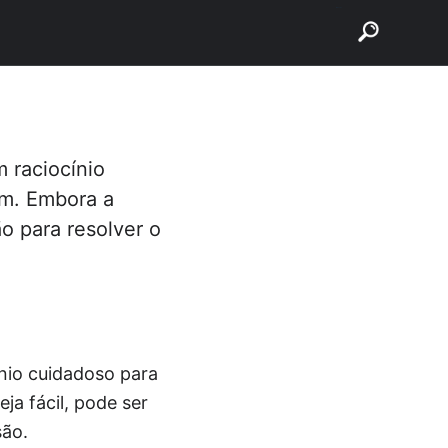
buscar
 raciocínio
m. Embora a
o para resolver o
ínio cuidadoso para
a fácil, pode ser
são.