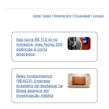
Home
|
Sobre
|
Reportar Erro
|
Privacidade
|
Contato
Itaú lucra R$ 11,5 bi no
trimestre, mas fecha 300
agências e corta
empregos
Reag Investimentos
(REAG3): Empresa
brasileira de destaque na
Bolsa aparece em
investigação inédita