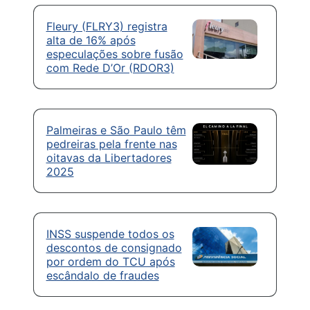
Fleury (FLRY3) registra
alta de 16% após
especulações sobre fusão
com Rede D’Or (RDOR3)
Palmeiras e São Paulo têm
pedreiras pela frente nas
oitavas da Libertadores
2025
INSS suspende todos os
descontos de consignado
por ordem do TCU após
escândalo de fraudes