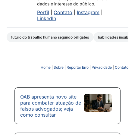
dados e interesse do público.
Perfil
|
Contato
|
Instagram
|
LinkedIn
futuro do trabalho humano segundo bill gates
habilidades insubstituí
Home
|
Sobre
|
Reportar Erro
|
Privacidade
|
Contato
OAB apresenta novo site
para combater atuação de
falsos advogados; veja
como consultar