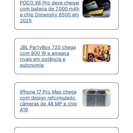
POCO X8 Pro deve chegar
com bateria de 7.000 mAh
e chip Dimensity 8500 em
2025
JBL PartyBox 720 chega
com 800 W e ameaça
rivais em potência e
autonomia
iPhone 17 Pro Max chega
com design reformulado,
câmeras de 48 MP e chip
A19