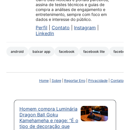
assina de testes técnicos e guias de
compra a análises de engajamento e
entretenimento, sempre com foco em
dados e interesse do público.
Perfil
|
Contato
|
Instagram
|
LinkedIn
android
baixar app
facebook
facebook lite
facebook 
Home
|
Sobre
|
Reportar Erro
|
Privacidade
|
Contato
Homem compra Luminária
Dragon Ball Goku
Kamehameha e reage: “É o
tipo de decoração que