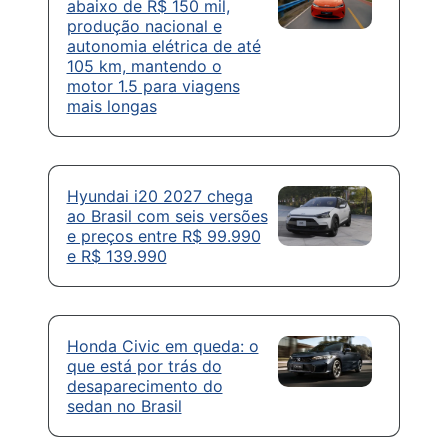
abaixo de R$ 150 mil,
produção nacional e
autonomia elétrica de até
105 km, mantendo o
motor 1.5 para viagens
mais longas
Hyundai i20 2027 chega
ao Brasil com seis versões
e preços entre R$ 99.990
e R$ 139.990
Honda Civic em queda: o
que está por trás do
desaparecimento do
sedan no Brasil