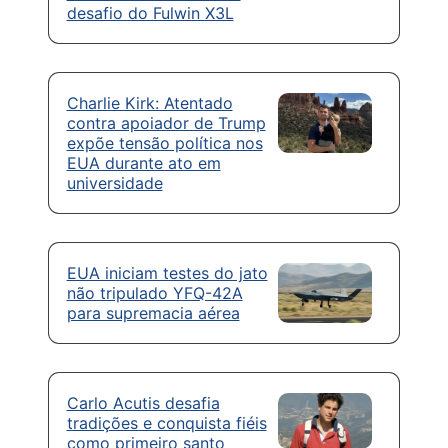
desafio do Fulwin X3L
Charlie Kirk: Atentado
contra apoiador de Trump
expõe tensão política nos
EUA durante ato em
universidade
EUA iniciam testes do jato
não tripulado YFQ-42A
para supremacia aérea
Carlo Acutis desafia
tradições e conquista fiéis
como primeiro santo