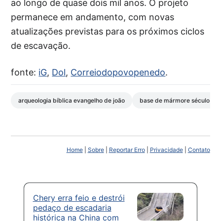
ao longo de quase dois mil anos. O projeto
permanece em andamento, com novas
atualizações previstas para os próximos ciclos
de escavação.
fonte:
iG
,
Dol
,
Correiodopovopenedo
.
arqueologia bíblica evangelho de joão
base de mármore século iv 
Home
|
Sobre
|
Reportar Erro
|
Privacidade
|
Contato
Chery erra feio e destrói
pedaço de escadaria
histórica na China com