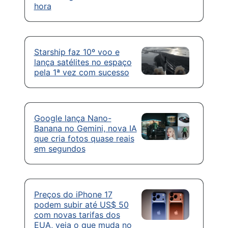
hora
Starship faz 10º voo e
lança satélites no espaço
pela 1ª vez com sucesso
Google lança Nano-
Banana no Gemini, nova IA
que cria fotos quase reais
em segundos
Preços do iPhone 17
podem subir até US$ 50
com novas tarifas dos
EUA, veja o que muda no