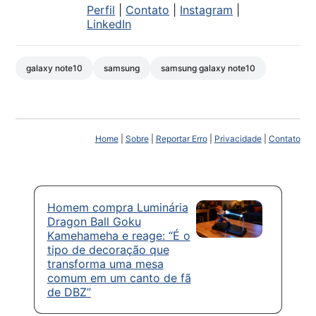
Perfil
|
Contato
|
Instagram
|
LinkedIn
galaxy note10
samsung
samsung galaxy note10
Home
|
Sobre
|
Reportar Erro
|
Privacidade
|
Contato
Homem compra Luminária
Dragon Ball Goku
Kamehameha e reage: “É o
tipo de decoração que
transforma uma mesa
comum em um canto de fã
de DBZ”