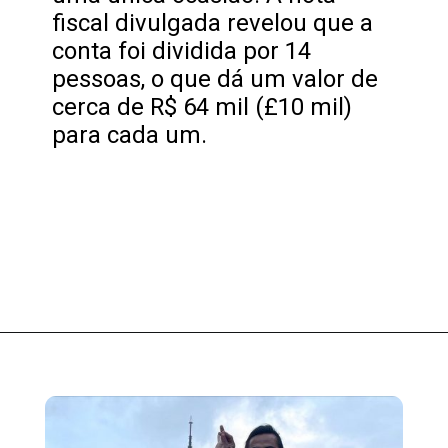
fiscal divulgada revelou que a
conta foi dividida por 14
pessoas, o que dá um valor de
cerca de R$ 64 mil (£10 mil)
para cada um.
Opening
https://fusne.com/a-historia-de-salt-bae-o-chef-com-fortuna-e-sucesso.html