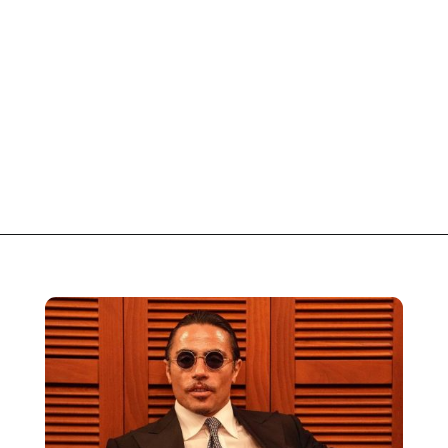
Opening
https://fusne.com/a-historia-de-salt-bae-o-chef-com-fortuna-e-sucesso.html