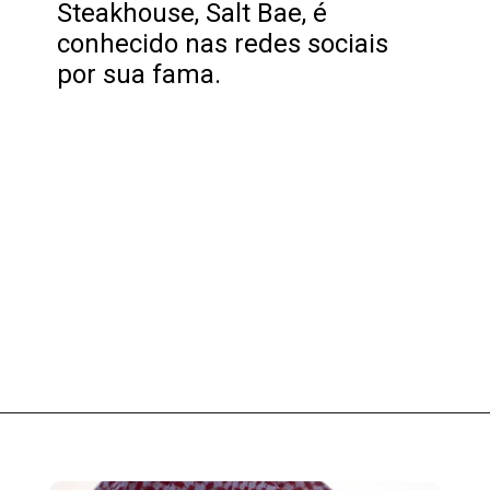
Steakhouse, Salt Bae, é
conhecido nas redes sociais
por sua fama.
Opening
https://fusne.com/a-historia-de-salt-bae-o-chef-com-fortuna-e-sucesso.html