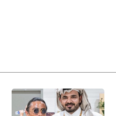
Opening
https://fusne.com/a-historia-de-salt-bae-o-chef-com-fortuna-e-sucesso.html