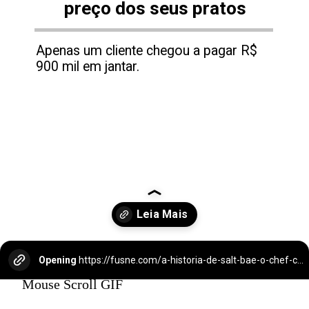
preço dos seus pratos
Apenas um cliente chegou a pagar R$
900 mil em jantar.
Opening
https://fusne.com/a-historia-de-salt-bae-o-chef-com-fortuna-e-sucesso.html
Mouse Scroll GIF