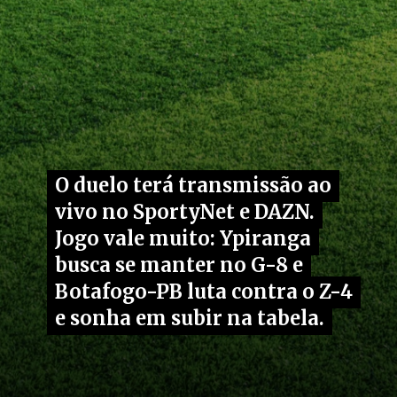
O duelo terá transmissão ao
O duelo terá transmissão ao
vivo no SportyNet e DAZN.
vivo no SportyNet e DAZN.
Jogo vale muito: Ypiranga
Jogo vale muito: Ypiranga
busca se manter no G-8 e
busca se manter no G-8 e
Botafogo-PB luta contra o Z-4
Botafogo-PB luta contra o Z-4
e sonha em subir na tabela.
e sonha em su
bir na tabela.