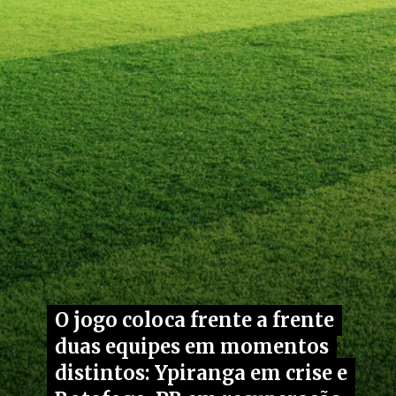
O jogo coloca frente a frente
O jogo coloca frente a frente
duas equipes em momentos
duas equipes em momentos
distintos: Ypiranga em crise e
distintos: Ypiranga em crise e