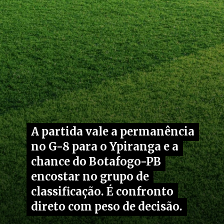
A partida vale a permanência
A partida vale a permanência
no G-8 para o Ypiranga e a
no G-8 para o Ypiranga e a
chance do Botafogo-PB
chance do Botafogo-PB
encostar no grupo de
encostar no grupo de
classificação. É confronto
classificação. É confronto
direto com peso de decisão.
direto com peso de decisão.