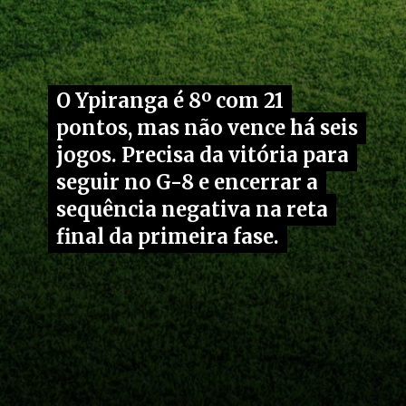
O Ypiranga é 8º com 21
O Ypiranga é 8º com 21
pontos, mas não vence há seis
pontos, mas não vence há seis
jogos. Precisa da vitória para
jogos. Precisa da vitória para
seguir no G-8 e encerrar a
seguir no G-8 e encerrar a
sequência negativa na reta
sequência negativa na reta
final da primeira fase.
final da primeira fase.