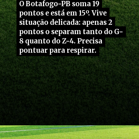
O Botafogo-PB soma 19
O Botafogo-PB soma 19
pontos e está em 15º. Vive
pontos e está em 15º. Vive
situação delicada: apenas 2
situação delicada: apenas 2
pontos o separam tanto do G-
pontos o separam tanto do G-
8 quanto do Z-4. Precisa
8 quanto do Z-4. Precisa
pontuar para respirar.
pontuar para respirar.
Opening
https://fusne.com/verjogosdehoje