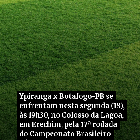
Ypiranga x Botafogo-PB se
Ypiranga x Botafogo-PB se
enfrentam nesta segunda (18),
enfrentam nesta segunda (18),
às 19h30, no Colosso da Lagoa,
às 19h30, no Colosso da Lagoa,
em Erechim, pela 17ª rodada
em Erechim, pela 17ª rodada
do Campeonato Brasileiro
do Campeonato Brasileiro