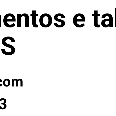
entos e ta
SS
.com
3