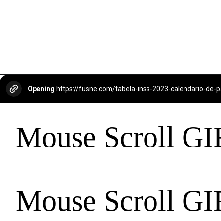
Opening
https://fusne.com/tabela-inss-2023-calendario-de
Mouse Scroll GI
Mouse Scroll GI