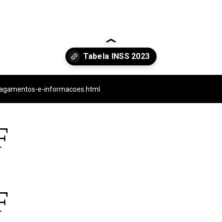
-pagamentos-e-informacoes.html
F
F