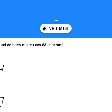
e-sai-de-baixo-morreu-aos-83-anos.html
F
F