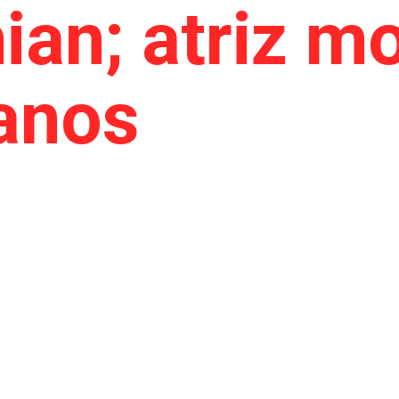
ian; atriz m
anos