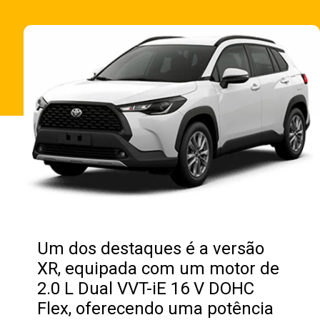
Opening
https://fusne.com/confira-todas-as-novidades-do-corolla-cross-2024-veja-precos-e-versoes.html?tipo=amp
Um dos destaques é a versão
XR, equipada com um motor de
2.0 L Dual VVT-iE 16 V DOHC
Flex, oferecendo uma potência