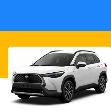
Opening
https://fusne.com/confira-todas-as-novidades-do-corolla-cross-2024-veja-precos-e-versoes.html?tipo=amp