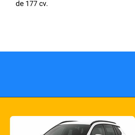
de 177 cv.
Opening
https://fusne.com/confira-todas-as-novidades-do-corolla-cross-2024-veja-precos-e-versoes.html?tipo=amp