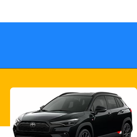
Opening
https://fusne.com/confira-todas-as-novidades-do-corolla-cross-2024-veja-precos-e-versoes.html?tipo=amp