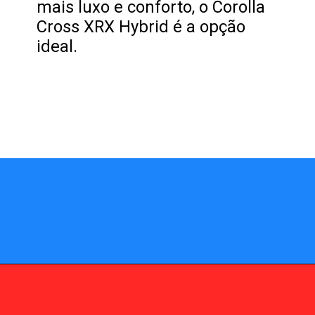
mais luxo e conforto, o Corolla
Cross XRX Hybrid é a opção
ideal.
Opening
https://fusne.com/confira-todas-as-novidades-do-corolla-cross-2024-veja-precos-e-versoes.html?tipo=amp