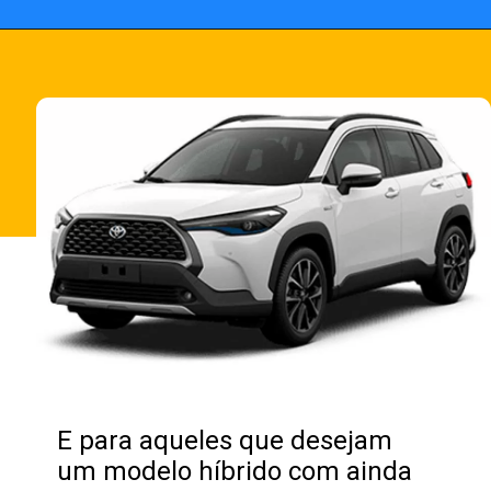
Opening
https://fusne.com/confira-todas-as-novidades-do-corolla-cross-2024-veja-precos-e-versoes.html?tipo=amp
E para aqueles que desejam
um modelo híbrido com ainda