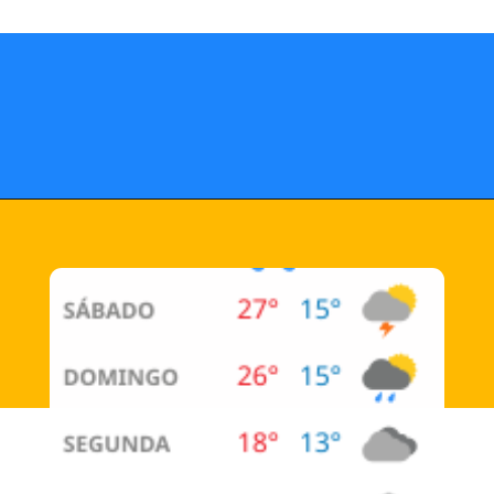
Opening
https://fusne.com/temperaturas-em-sao-paulo-podem-alcancar-niveis-recorde-para-agosto.html?tipo=amp