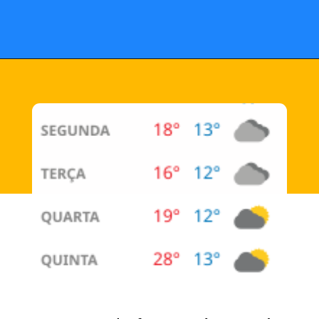
Opening
https://fusne.com/temperaturas-em-sao-paulo-podem-alcancar-niveis-recorde-para-agosto.html?tipo=amp