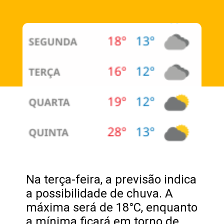
Opening
https://fusne.com/temperaturas-em-sao-paulo-podem-alcancar-niveis-recorde-para-agosto.html?tipo=amp
Na terça-feira, a previsão indica
a possibilidade de chuva. A
máxima será de 18°C, enquanto
a mínima ficará em torno de