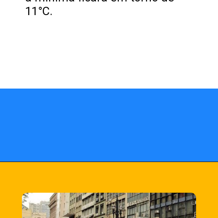
11°C.
Opening
https://fusne.com/temperaturas-em-sao-paulo-podem-alcancar-niveis-recorde-para-agosto.html?tipo=amp