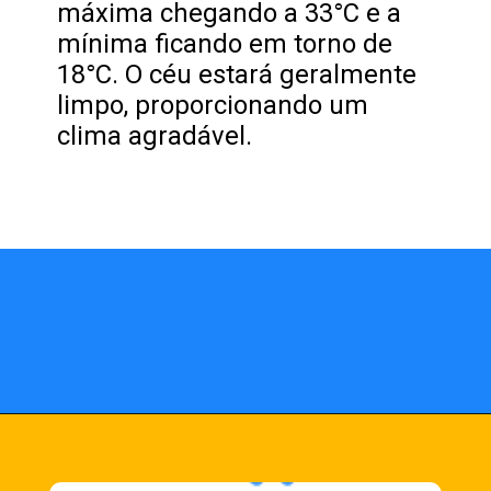
máxima chegando a 33°C e a
mínima ficando em torno de
18°C. O céu estará geralmente
limpo, proporcionando um
clima agradável.
Opening
https://fusne.com/temperaturas-em-sao-paulo-podem-alcancar-niveis-recorde-para-agosto.html?tipo=amp