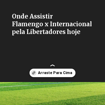
Onde Assistir
Flamengo x Internacional
pela Libertadores hoje
Opening
https://fusne.com/flamengo-x-inter-onde-assistir-e-palpite-para-ida-decisiva-da-libertadores-13-08.html