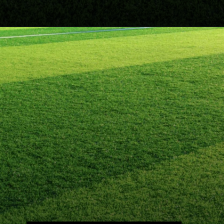
Opening
https://fusne.com/flamengo-x-inter-onde-assistir-e-palpite-para-ida-decisiva-da-libertadores-13-08.html