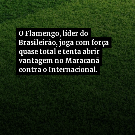
O Flamengo, líder do
O Flamengo, líder do
Brasileirão, joga com força
Brasileirão, joga com força
quase total e tenta abrir
quase total e tenta abrir
vantagem no Maracanã
vantagem no Maracanã
contra o Internacional.
contra o Internacional.