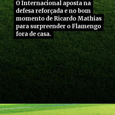
O Internacional aposta na
O Internacional aposta na
defesa reforçada e no bom
defesa reforçada e no bom
momento de Ricardo Mathias
momento de Ricardo Mathias
para surpreender o Flamengo
para surpreender o Flamengo
fora de casa.
fora de casa.
Opening
https://fusne.com/flamengo-x-inter-onde-assistir-e-palpite-para-ida-decisiva-da-libertadores-13-08.html